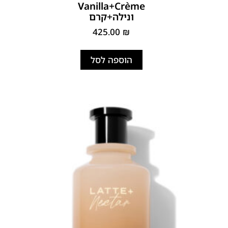
Vanilla+Crème
ונילה+קרם
425.00
₪
הוספה לסל