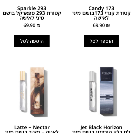
293 Sparkle
173 Candy
קטורת קנדי 173בושם מיני
קטורת 293 ספארקל בושם
לאישה
מיני לאישה
69.90
₪
69.90
₪
הוספה לסל
הוספה לסל
Latte + Nectar
Jet Black Horizon
ג'ט בלק הורייזון בושם מיני
לאטה + נקטר בושם מיני