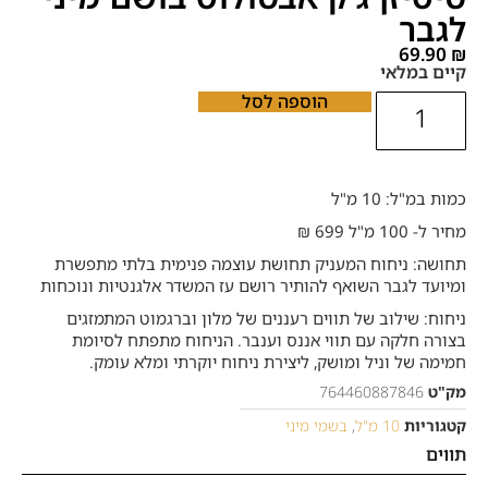
לגבר
69.90
₪
קיים במלאי
הוספה לסל
כמות במ"ל: 10 מ"ל
מחיר ל- 100 מ"ל 699 ₪
תחושה: ניחוח המעניק תחושת עוצמה פנימית בלתי מתפשרת
ומיועד לגבר השואף להותיר רושם עז המשדר אלגנטיות ונוכחות
ניחוח: שילוב של תווים רעננים של מלון וברגמוט המתמזגים
בצורה חלקה עם תווי אננס וענבר. הניחוח מתפתח לסיומת
חמימה של וניל ומושק, ליצירת ניחוח יוקרתי ומלא עומק.
מק"ט
764460887846
קטגוריות
10 מ"ל
,
בשמי מיני
תווים