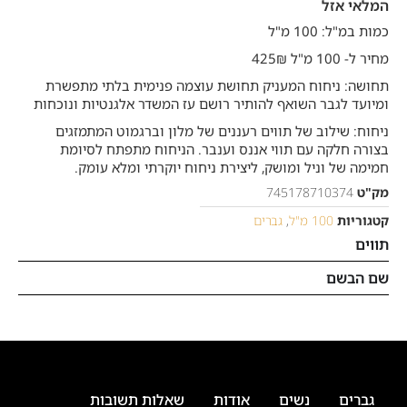
המלאי אזל
כמות במ"ל: 100 מ"ל
מחיר ל- 100 מ"ל 425₪
תחושה: ניחוח המעניק תחושת עוצמה פנימית בלתי מתפשרת
ומיועד לגבר השואף להותיר רושם עז המשדר אלגנטיות ונוכחות
ניחוח: שילוב של תווים רעננים של מלון וברגמוט המתמזגים
בצורה חלקה עם תווי אננס וענבר. הניחוח מתפתח לסיומת
חמימה של וניל ומושק, ליצירת ניחוח יוקרתי ומלא עומק.
מק"ט
745178710374
קטגוריות
100 מ"ל
,
גברים
תווים
שם הבשם
גברים
נשים
אודות
שאלות תשובות