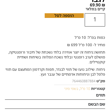
69.90
₪
קיים במלאי
הוספה לסל
כמות במ"ל: 10 מ"ל
מחיר ל- 100 מ"ל 699 ₪
תחושה:ניחוח זה יוצר אווירה בלתי נשכחת של חיבור ורומנטיקה,
מושלם לערב רומנטי ובלתי נשכח המלווה בשיחות ושתיית
קוקטיילים.
ניחוח: שילוב נועז של תווי לבנדר, תפוח וקרדמון המתעצם עם תווי
פלפל לבן וניחוחות אדמתיים של ענבר ועץ.
מק"ט
764460887884
קטגוריות
10 מ"ל
,
בשמי מיני
תווים
שם הבשם