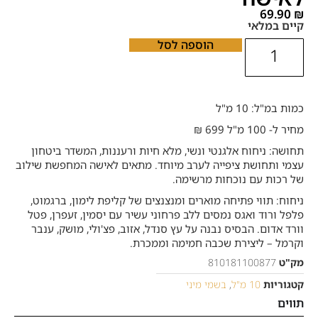
69.90
₪
קיים במלאי
הוספה לסל
כמות במ"ל: 10 מ"ל
מחיר ל- 100 מ"ל 699 ₪
תחושה: ניחוח אלגנטי ונשי, מלא חיות ורעננות, המשדר ביטחון
עצמי ותחושת ציפייה לערב מיוחד. מתאים לאישה המחפשת שילוב
של רכות עם נוכחות מרשימה.
ניחוח: תווי פתיחה מוארים ומנצנצים של קליפת לימון, ברגמוט,
פלפל ורוד ואגס נמסים ללב פרחוני עשיר עם יסמין, זעפרן, פטל
וורד אדום. הבסיס נבנה על עץ סנדל, אזוב, פצ'ולי, מושק, ענבר
וקרמל – ליצירת שכבה חמימה וממכרת.
מק"ט
810181100877
קטגוריות
10 מ"ל
,
בשמי מיני
תווים