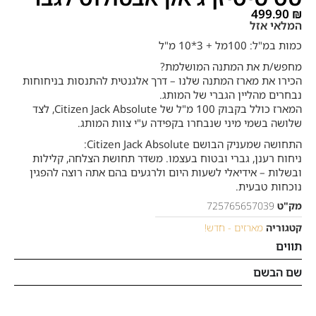
499.90
₪
המלאי אזל
כמות במ"ל: 100מל + 3*10 מ"ל
מחפש/ת את המתנה המושלמת?
הכירו את מארז המתנה שלנו – דרך אלגנטית להתנסות בניחוחות
נבחרים מהליין הגברי של המותג.
המארז כולל בקבוק 100 מ"ל של Citizen Jack Absolute, לצד
שלושה בשמי מיני שנבחרו בקפידה ע"י צוות המותג.
התחושה שמעניק הבושם Citizen Jack Absolute:
ניחוח רענן, גברי ובטוח בעצמו. משדר תחושת הצלחה, קלילות
ובשלות – אידיאלי לשעות היום ולרגעים בהם אתה רוצה להפגין
נוכחות טבעית.
מק"ט
725765657039
קטגוריה
מארזים - חדש!
תווים
שם הבשם