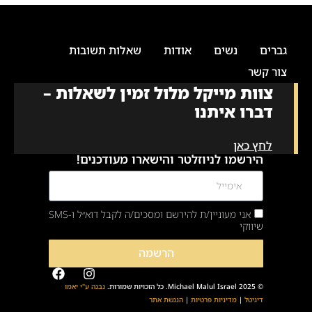
גברים
נשים
אודות
שאלות תשובות
צור קשר
צוות מייקל מלול זמין לשאלות –
דברו איתנו
לחץ כאן
הירשמו לניוזלטר והישארו מעודכנים!
אני מעוניין/ת להירשם ומסכים/ה לקבל דוא״ל ו-SMS
שיווקי
הרשמה
© 2025 Michael Malul Israel. כל הזכויות שמורות.
נבנה ע"י יאמו
דיגיטל
|
מדיניות פרטיות
|
הנגשת אתר