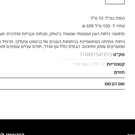
כמות במ"ל: 10 מ"ל
מחיר ל- 100 מ"ל 699 ₪
תחושה: ניחוח רענן ועוצמתי שמשדר ביטחון, נוכחות וגבריות מודרנית. מענ
ניחוח: פתיחה המתאפיינת בניחוחות רעננים של ברגמוט איטלקי, תרמיל הל
שמעניקים עומק ותחכום. הבסיס כולל עץ סנדל, תווים עציים עמוקים ומאס
מק"ט
710497541015
קטגוריות
10 מ"ל
,
בשמי מיני
תווים
שם הבשם