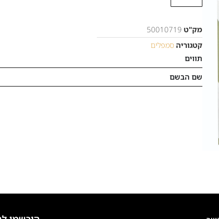
מק"ט
50010719
קטגוריה
סמפלים
תווים
שם הבשם